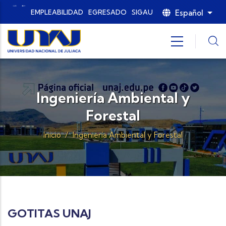
Pasar al contenido principal
Español
EMPLEABILIDAD
EGRESADO
SIGAU
List
Ingeniería Ambiental y
Forestal
Inicio
/
Ingeniería Ambiental y Forestal
GOTITAS UNAJ