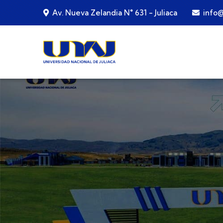
Pasar al contenido principal
Av. Nueva Zelandia N° 631 - Juliaca
info@