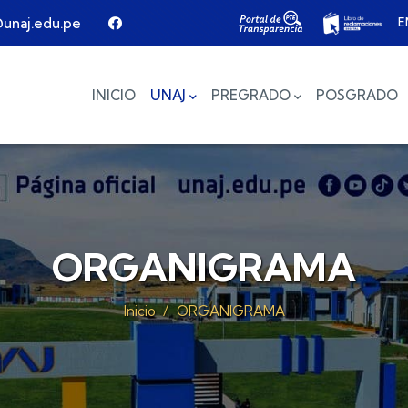
E
unaj.edu.pe
Main navigation
INICIO
UNAJ
PREGRADO
POSGRADO
ORGANIGRAMA
Inicio
/
ORGANIGRAMA