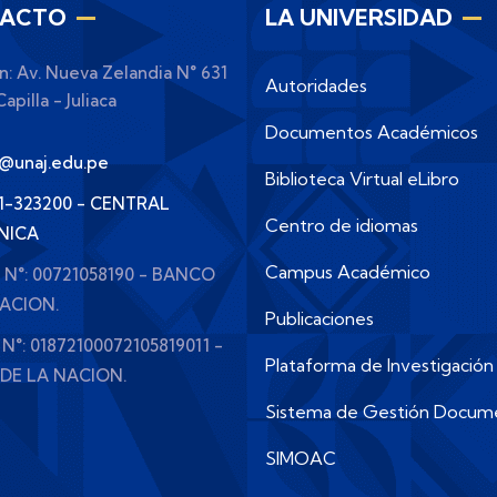
ACTO
LA UNIVERSIDAD
n: Av. Nueva Zelandia N° 631
Autoridades
apilla - Juliaca
Documentos Académicos
o@unaj.edu.pe
Biblioteca Virtual eLibro
51-323200 - CENTRAL
Centro de idiomas
NICA
Campus Académico
e N°: 00721058190 - BANCO
NACION.
Publicaciones
 N°: 01872100072105819011 -
Plataforma de Investigación
DE LA NACION.
Sistema de Gestión Docum
SIMOAC