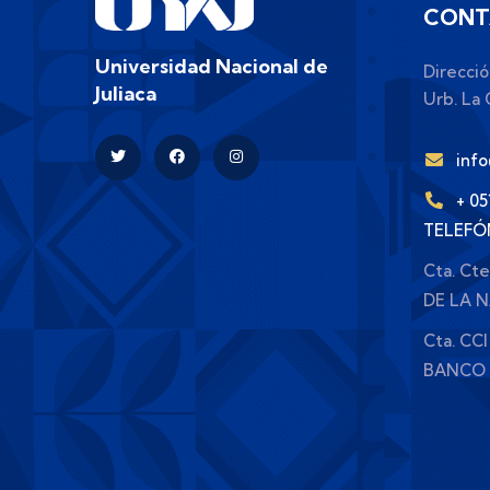
CONT
Universidad Nacional de
Direcció
Juliaca
Urb. La C
inf
+ 0
TELEFÓ
Cta. Ct
DE LA 
Cta. CCI
BANCO 