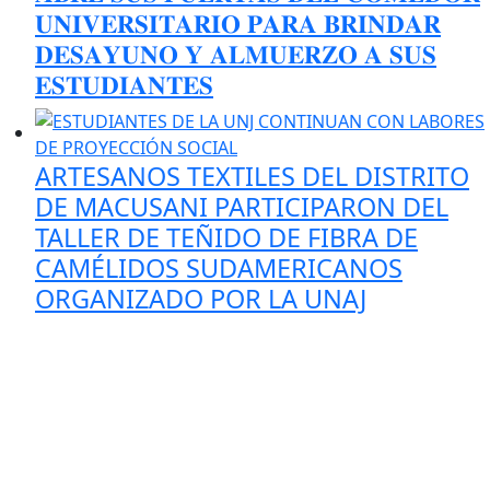
𝐔𝐍𝐈𝐕𝐄𝐑𝐒𝐈𝐓𝐀𝐑𝐈𝐎 𝐏𝐀𝐑𝐀 𝐁𝐑𝐈𝐍𝐃𝐀𝐑
𝐃𝐄𝐒𝐀𝐘𝐔𝐍𝐎 𝐘 𝐀𝐋𝐌𝐔𝐄𝐑𝐙𝐎 𝐀 𝐒𝐔𝐒
𝐄𝐒𝐓𝐔𝐃𝐈𝐀𝐍𝐓𝐄𝐒
ARTESANOS TEXTILES DEL DISTRITO
DE MACUSANI PARTICIPARON DEL
TALLER DE TEÑIDO DE FIBRA DE
CAMÉLIDOS SUDAMERICANOS
ORGANIZADO POR LA UNAJ