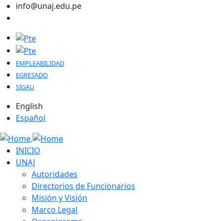
Skip to main content
info@unaj.edu.pe
EMPLEABILIDAD
EGRESADO
SIGAU
English
Español
Main navigation
INICIO
UNAJ
Autoridades
Directorios de Funcionarios
Misión y Visión
Marco Legal