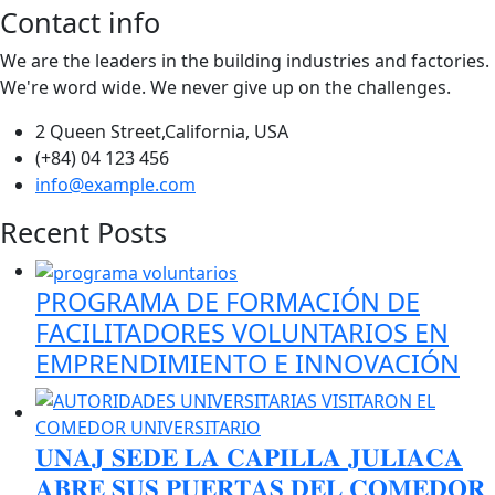
Contact info
We are the leaders in the building industries and factories.
We're word wide. We never give up on the challenges.
2 Queen Street,California, USA
(+84) 04 123 456
info@example.com
Recent Posts
PROGRAMA DE FORMACIÓN DE
FACILITADORES VOLUNTARIOS EN
EMPRENDIMIENTO E INNOVACIÓN
𝐔𝐍𝐀𝐉 𝐒𝐄𝐃𝐄 𝐋𝐀 𝐂𝐀𝐏𝐈𝐋𝐋𝐀 𝐉𝐔𝐋𝐈𝐀𝐂𝐀
𝐀𝐁𝐑𝐄 𝐒𝐔𝐒 𝐏𝐔𝐄𝐑𝐓𝐀𝐒 𝐃𝐄𝐋 𝐂𝐎𝐌𝐄𝐃𝐎𝐑