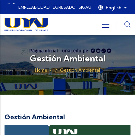
Skip to main content
English
EMPLEABILIDAD
EGRESADO
SIGAU
List
Gestión Ambiental
Home
/
/
Gestión Ambiental
Gestión Ambiental