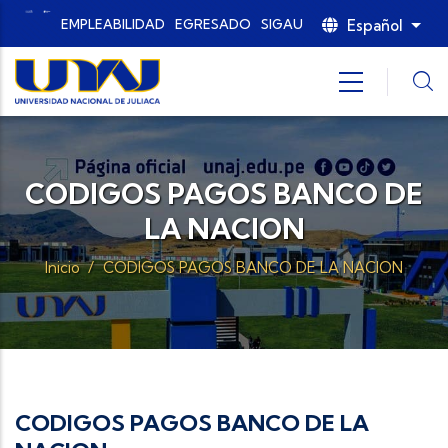
Pasar al contenido principal
Español
EMPLEABILIDAD
EGRESADO
SIGAU
List
CODIGOS PAGOS BANCO DE
LA NACION
Inicio
/
CODIGOS PAGOS BANCO DE LA NACION
CODIGOS PAGOS BANCO DE LA