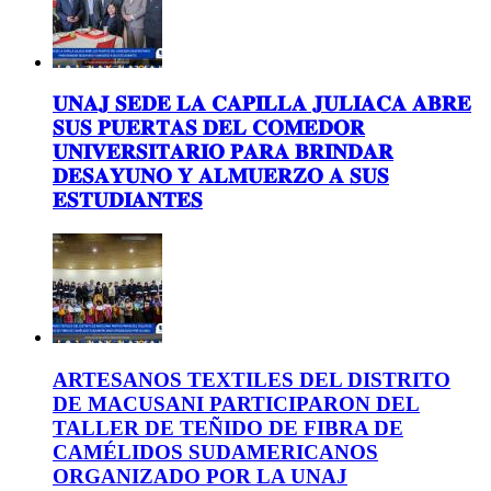
𝐔𝐍𝐀𝐉 𝐒𝐄𝐃𝐄 𝐋𝐀 𝐂𝐀𝐏𝐈𝐋𝐋𝐀 𝐉𝐔𝐋𝐈𝐀𝐂𝐀 𝐀𝐁𝐑𝐄
𝐒𝐔𝐒 𝐏𝐔𝐄𝐑𝐓𝐀𝐒 𝐃𝐄𝐋 𝐂𝐎𝐌𝐄𝐃𝐎𝐑
𝐔𝐍𝐈𝐕𝐄𝐑𝐒𝐈𝐓𝐀𝐑𝐈𝐎 𝐏𝐀𝐑𝐀 𝐁𝐑𝐈𝐍𝐃𝐀𝐑
𝐃𝐄𝐒𝐀𝐘𝐔𝐍𝐎 𝐘 𝐀𝐋𝐌𝐔𝐄𝐑𝐙𝐎 𝐀 𝐒𝐔𝐒
𝐄𝐒𝐓𝐔𝐃𝐈𝐀𝐍𝐓𝐄𝐒
ARTESANOS TEXTILES DEL DISTRITO
DE MACUSANI PARTICIPARON DEL
TALLER DE TEÑIDO DE FIBRA DE
CAMÉLIDOS SUDAMERICANOS
ORGANIZADO POR LA UNAJ