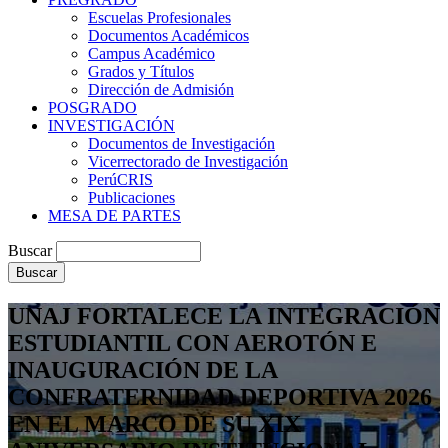
Escuelas Profesionales
Documentos Académicos
Campus Académico
Grados y Títulos
Dirección de Admisión
POSGRADO
INVESTIGACIÓN
Documentos de Investigación
Vicerrectorado de Investigación
PerúCRIS
Publicaciones
MESA DE PARTES
Buscar
UNAJ FORTALECE LA INTEGRACIÓN
ESTUDIANTIL CON AEROTÓN E
INAUGURACIÓN DE LA
CONFRATERNIDAD DEPORTIVA 2026
EN EL MARCO DE SU XIX