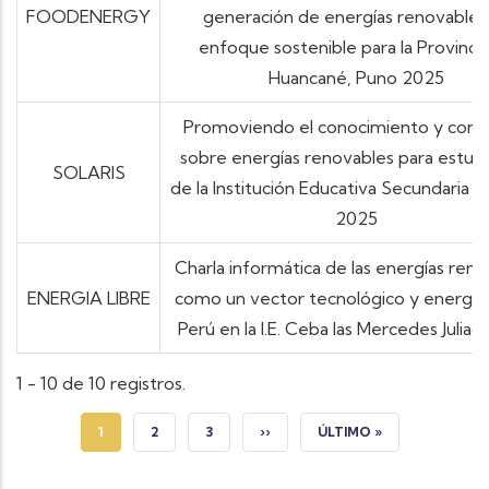
FOODENERGY
generación de energías renovables
enfoque sostenible para la Provinci
Huancané, Puno 2025
Promoviendo el conocimiento y conci
sobre energías renovables para estud
SOLARIS
de la Institución Educativa Secundaria Pe
2025
Charla informática de las energías ren
ENERGIA LIBRE
como un vector tecnológico y energét
Perú en la I.E. Ceba las Mercedes Juliac
1 - 10 de 10 registros.
PÁGINA ACTUAL
PÁGINA
PÁGINA
SIGUIENTE PÁGINA
ÚLTIMA PÁGINA
1
2
3
››
ÚLTIMO »