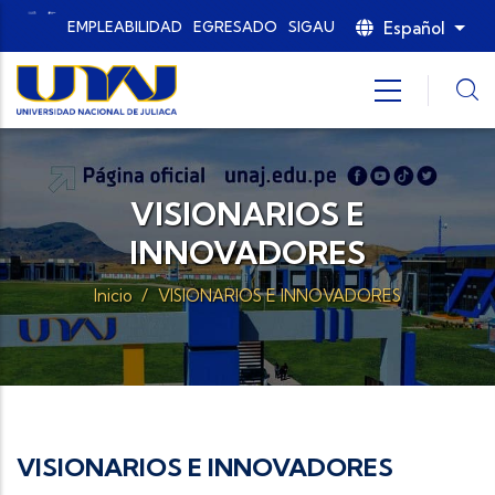
Pasar al contenido principal
Español
EMPLEABILIDAD
EGRESADO
SIGAU
List
VISIONARIOS E
INNOVADORES
Inicio
/
VISIONARIOS E INNOVADORES
VISIONARIOS E INNOVADORES