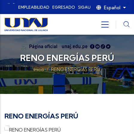
Pasar al contenido principal
Español
EMPLEABILIDAD
EGRESADO
SIGAU
List
RENO ENERGÍAS PERÚ
Inicio
/
RENO ENERGÍAS PERÚ
RENO ENERGÍAS PERÚ