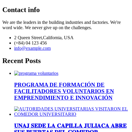
Contact info
We are the leaders in the building industries and factories. We're
word wide. We never give up on the challenges.
2 Queen Street,California, USA
(+84) 04 123 456
info@example.com
Recent Posts
PROGRAMA DE FORMACIÓN DE
FACILITADORES VOLUNTARIOS EN
EMPRENDIMIENTO E INNOVACIÓN
𝐔𝐍𝐀𝐉 𝐒𝐄𝐃𝐄 𝐋𝐀 𝐂𝐀𝐏𝐈𝐋𝐋𝐀 𝐉𝐔𝐋𝐈𝐀𝐂𝐀 𝐀𝐁𝐑𝐄