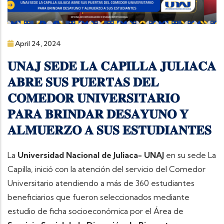
April 24, 2024
𝐔𝐍𝐀𝐉 𝐒𝐄𝐃𝐄 𝐋𝐀 𝐂𝐀𝐏𝐈𝐋𝐋𝐀 𝐉𝐔𝐋𝐈𝐀𝐂𝐀
𝐀𝐁𝐑𝐄 𝐒𝐔𝐒 𝐏𝐔𝐄𝐑𝐓𝐀𝐒 𝐃𝐄𝐋
𝐂𝐎𝐌𝐄𝐃𝐎𝐑 𝐔𝐍𝐈𝐕𝐄𝐑𝐒𝐈𝐓𝐀𝐑𝐈𝐎
𝐏𝐀𝐑𝐀 𝐁𝐑𝐈𝐍𝐃𝐀𝐑 𝐃𝐄𝐒𝐀𝐘𝐔𝐍𝐎 𝐘
𝐀𝐋𝐌𝐔𝐄𝐑𝐙𝐎 𝐀 𝐒𝐔𝐒 𝐄𝐒𝐓𝐔𝐃𝐈𝐀𝐍𝐓𝐄𝐒
La
Universidad Nacional de Juliaca- UNAJ
en su sede La
Capilla, inició con la atención del servicio del Comedor
Universitario atendiendo a más de 360 estudiantes
beneficiarios que fueron seleccionados mediante
estudio de ficha socioeconómica por el Área de