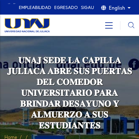
Skip to main content
English
EMPLEABILIDAD
EGRESADO
SIGAU
List
𝐔𝐍𝐀𝐉 𝐒𝐄𝐃𝐄 𝐋𝐀 𝐂𝐀𝐏𝐈𝐋𝐋𝐀
𝐉𝐔𝐋𝐈𝐀𝐂𝐀 𝐀𝐁𝐑𝐄 𝐒𝐔𝐒 𝐏𝐔𝐄𝐑𝐓𝐀𝐒
𝐃𝐄𝐋 𝐂𝐎𝐌𝐄𝐃𝐎𝐑
𝐔𝐍𝐈𝐕𝐄𝐑𝐒𝐈𝐓𝐀𝐑𝐈𝐎 𝐏𝐀𝐑𝐀
𝐁𝐑𝐈𝐍𝐃𝐀𝐑 𝐃𝐄𝐒𝐀𝐘𝐔𝐍𝐎 𝐘
𝐀𝐋𝐌𝐔𝐄𝐑𝐙𝐎 𝐀 𝐒𝐔𝐒
𝐄𝐒𝐓𝐔𝐃𝐈𝐀𝐍𝐓𝐄𝐒
Home
/
/