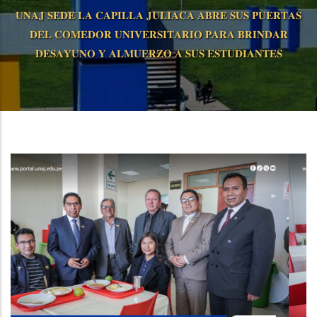
𝐔𝐍𝐀𝐉 𝐒𝐄𝐃𝐄 𝐋𝐀 𝐂𝐀𝐏𝐈𝐋𝐋𝐀 𝐉𝐔𝐋𝐈𝐀𝐂𝐀 𝐀𝐁𝐑𝐄 𝐒𝐔𝐒 𝐏𝐔𝐄𝐑𝐓𝐀𝐒
𝐃𝐄𝐋 𝐂𝐎𝐌𝐄𝐃𝐎𝐑 𝐔𝐍𝐈𝐕𝐄𝐑𝐒𝐈𝐓𝐀𝐑𝐈𝐎 𝐏𝐀𝐑𝐀 𝐁𝐑𝐈𝐍𝐃𝐀𝐑
𝐃𝐄𝐒𝐀𝐘𝐔𝐍𝐎 𝐘 𝐀𝐋𝐌𝐔𝐄𝐑𝐙𝐎 𝐀 𝐒𝐔𝐒 𝐄𝐒𝐓𝐔𝐃𝐈𝐀𝐍𝐓𝐄𝐒