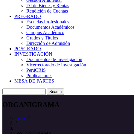
Gestión Ambiental
DJ de Bienes y Rentas
Rendición de Cuentas
PREGRADO
Escuelas Profesionales
Documentos Académicos
Campus Académico
Grados y Títulos
Dirección de Admisión
POSGRADO
INVESTIGACIÓN
Documentos de Investigación
Vicerrectorado de Investigación
PerúCRIS
Publicaciones
MESA DE PARTES
Search
ORGANIGRAMA
Home
/
/
ORGANIGRAMA