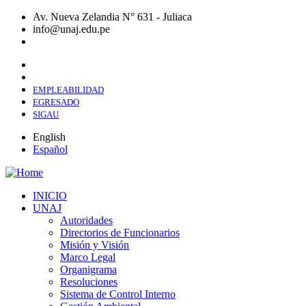
Skip
Av. Nueva Zelandia N° 631 - Juliaca
to
info@unaj.edu.pe
main
content
EMPLEABILIDAD
EGRESADO
SIGAU
English
Español
INICIO
UNAJ
Main
Autoridades
navigation
Directorios de Funcionarios
Misión y Visión
Marco Legal
Organigrama
Resoluciones
Sistema de Control Interno