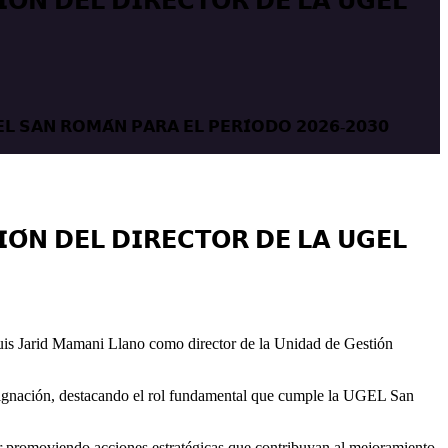
𝗜𝗢́𝗡 𝗗𝗘𝗟 𝗗𝗜𝗥𝗘𝗖𝗧𝗢𝗥 𝗗𝗘 𝗟𝗔 𝗨𝗚𝗘𝗟
𝗘𝗟 𝗦𝗔𝗡 𝗥𝗢𝗠𝗔́𝗡 𝗣𝗔𝗥𝗔 𝗘𝗟 𝗣𝗘𝗥𝗜́𝗢𝗗𝗢 𝟮𝟬𝟮𝟲-𝟮𝟬𝟯𝟬
𝗜𝗢́𝗡 𝗗𝗘𝗟 𝗗𝗜𝗥𝗘𝗖𝗧𝗢𝗥 𝗗𝗘 𝗟𝗔 𝗨𝗚𝗘𝗟
Luis Jarid Mamani Llano como director de la Unidad de Gestión
designación, destacando el rol fundamental que cumple la UGEL San
ar promoviendo acciones estratégicas que contribuyan al mejoramiento