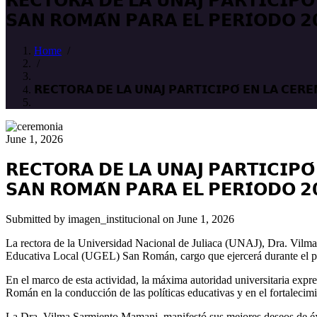
𝗥𝗘𝗖𝗧𝗢𝗥𝗔 𝗗𝗘 𝗟𝗔 𝗨𝗡𝗔𝗝 𝗣𝗔𝗥𝗧𝗜𝗖𝗜𝗣𝗢́
𝗦𝗔𝗡 𝗥𝗢𝗠𝗔́𝗡 𝗣𝗔𝗥𝗔 𝗘𝗟 𝗣𝗘𝗥𝗜́𝗢𝗗𝗢 𝟮
Home
/
/
𝗥𝗘𝗖𝗧𝗢𝗥𝗔 𝗗𝗘 𝗟𝗔 𝗨𝗡𝗔𝗝 𝗣𝗔𝗥𝗧𝗜𝗖𝗜𝗣𝗢́ 𝗘𝗡 𝗟𝗔 𝗖𝗘𝗥𝗘
June 1, 2026
𝗥𝗘𝗖𝗧𝗢𝗥𝗔 𝗗𝗘 𝗟𝗔 𝗨𝗡𝗔𝗝 𝗣𝗔𝗥𝗧𝗜𝗖𝗜𝗣𝗢́
𝗦𝗔𝗡 𝗥𝗢𝗠𝗔́𝗡 𝗣𝗔𝗥𝗔 𝗘𝗟 𝗣𝗘𝗥𝗜́𝗢𝗗𝗢 𝟮
Submitted by
imagen_institucional
on June 1, 2026
La rectora de la Universidad Nacional de Juliaca (UNAJ), Dra. Vilma
Educativa Local (UGEL) San Román, cargo que ejercerá durante el 
En el marco de esta actividad, la máxima autoridad universitaria exp
Román en la conducción de las políticas educativas y en el fortalecimi
La Dra. Vilma Sarmiento Mamani, manifestó sus mejores deseos de éxi