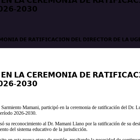
 𝗘𝗡 𝗟𝗔 𝗖𝗘𝗥𝗘𝗠𝗢𝗡𝗜𝗔 𝗗𝗘 𝗥𝗔𝗧𝗜𝗙𝗜𝗖𝗔𝗖
𝟬𝟮𝟲-𝟮𝟬𝟯𝟬
𝗠𝗢𝗡𝗜𝗔 𝗗𝗘 𝗥𝗔𝗧𝗜𝗙𝗜𝗖𝗔𝗖𝗜𝗢́𝗡 𝗗𝗘𝗟 𝗗𝗜𝗥𝗘𝗖𝗧𝗢𝗥 𝗗𝗘 𝗟𝗔 𝗨𝗚
 𝗘𝗡 𝗟𝗔 𝗖𝗘𝗥𝗘𝗠𝗢𝗡𝗜𝗔 𝗗𝗘 𝗥𝗔𝗧𝗜𝗙𝗜𝗖𝗔𝗖
𝟬𝟮𝟲-𝟮𝟬𝟯𝟬
 Sarmiento Mamani, participó en la ceremonia de ratificación del Dr. 
período 2026-2030.
resó su reconocimiento al Dr. Mamani Llano por la ratificación de su 
ento del sistema educativo de la jurisdicción.
to en esta nueva etapa de gestión, resaltando la necesidad de continu