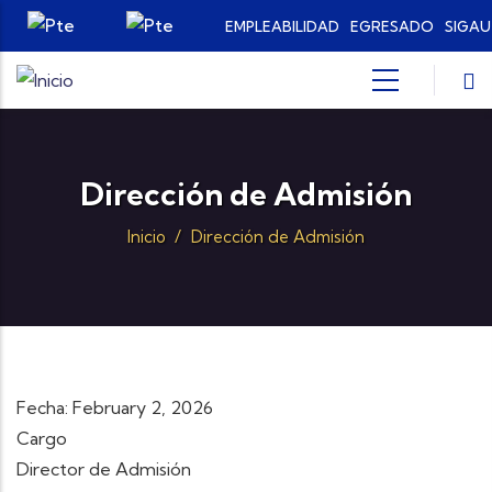
Pasar al contenido principal
EMPLEABILIDAD
EGRESADO
SIGAU
Dirección de Admisión
Inicio
/
Dirección de Admisión
Fecha: February 2, 2026
Cargo
Director de Admisión