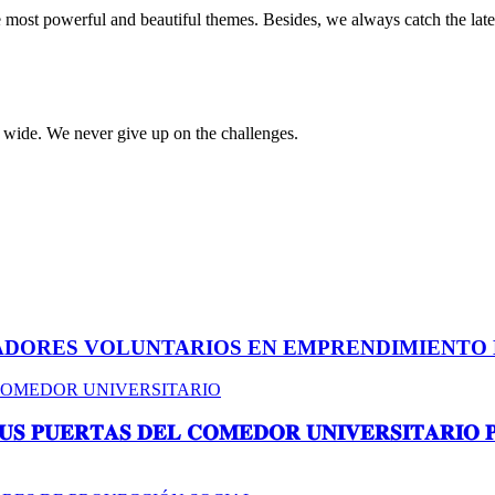
e most powerful and beautiful themes. Besides, we always catch the late
d wide. We never give up on the challenges.
ADORES VOLUNTARIOS EN EMPRENDIMIENTO 
𝐒𝐔𝐒 𝐏𝐔𝐄𝐑𝐓𝐀𝐒 𝐃𝐄𝐋 𝐂𝐎𝐌𝐄𝐃𝐎𝐑 𝐔𝐍𝐈𝐕𝐄𝐑𝐒𝐈𝐓𝐀𝐑𝐈𝐎