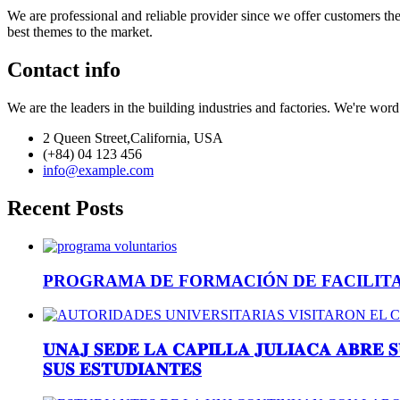
We are professional and reliable provider since we offer customers th
best themes to the market.
Contact info
We are the leaders in the building industries and factories. We're wor
2 Queen Street,California, USA
(+84) 04 123 456
info@example.com
Recent Posts
PROGRAMA DE FORMACIÓN DE FACILIT
𝐔𝐍𝐀𝐉 𝐒𝐄𝐃𝐄 𝐋𝐀 𝐂𝐀𝐏𝐈𝐋𝐋𝐀 𝐉𝐔𝐋𝐈𝐀𝐂𝐀 𝐀𝐁𝐑𝐄 
𝐒𝐔𝐒 𝐄𝐒𝐓𝐔𝐃𝐈𝐀𝐍𝐓𝐄𝐒