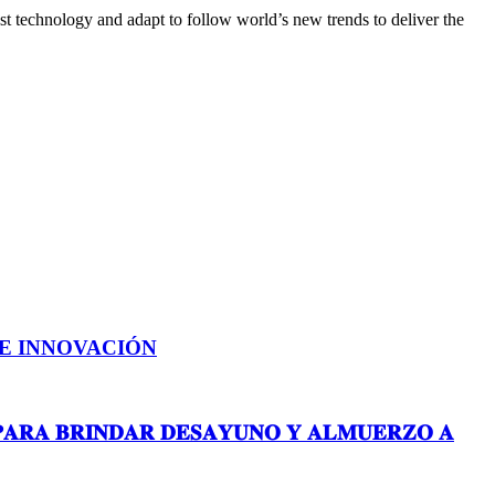
st technology and adapt to follow world’s new trends to deliver the
E INNOVACIÓN
 𝐏𝐀𝐑𝐀 𝐁𝐑𝐈𝐍𝐃𝐀𝐑 𝐃𝐄𝐒𝐀𝐘𝐔𝐍𝐎 𝐘 𝐀𝐋𝐌𝐔𝐄𝐑𝐙𝐎 𝐀