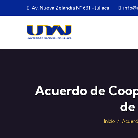
Pasar al contenido principal
Av. Nueva Zelandia N° 631 - Juliaca
info@u
Acuerdo de Coop
de
Inicio
/
Acuerdo