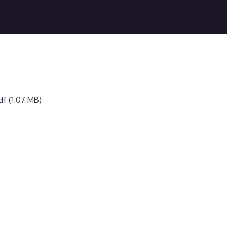
df
(1.07 MB)