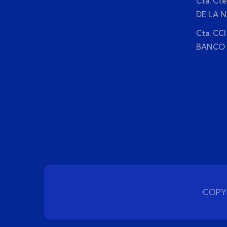
Cta. Ct
DE LA 
Cta. CCI
BANCO 
COPYR