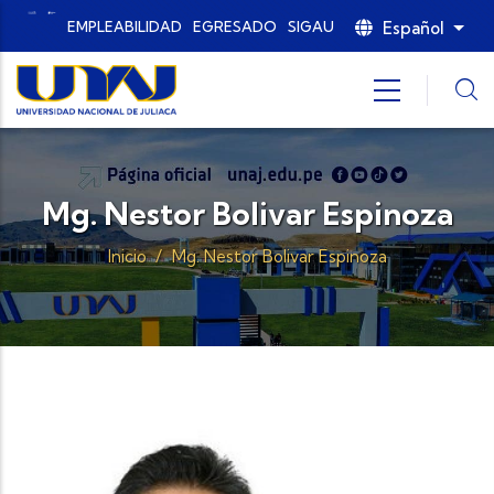
Pasar al contenido principal
Español
EMPLEABILIDAD
EGRESADO
SIGAU
List
Mg. Nestor Bolivar Espinoza
Inicio
/
Mg. Nestor Bolivar Espinoza