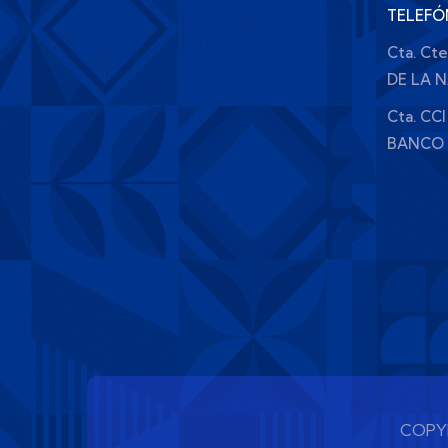
TELEFÓ
Cta. Ct
DE LA 
Cta. CCI
BANCO 
COPYR