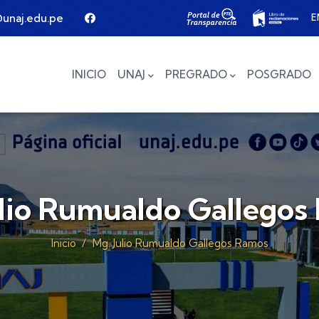
E
unaj.edu.pe
Main navigation
INICIO
UNAJ
PREGRADO
POSGRADO
ulio Rumualdo Gallegos
Inicio
/
Mg. Julio Rumualdo Gallegos Ramos