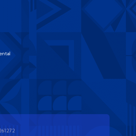
ental
261272