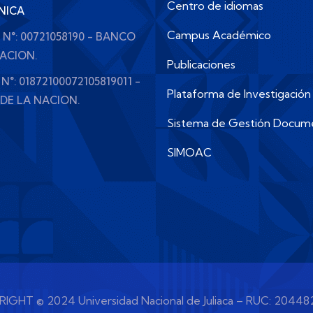
Centro de idiomas
NICA
Campus Académico
e N°: 00721058190 - BANCO
NACION.
Publicaciones
 N°: 01872100072105819011 -
Plataforma de Investigación
DE LA NACION.
Sistema de Gestión Docum
SIMOAC
IGHT © 2024 Universidad Nacional de Juliaca – RUC: 20448