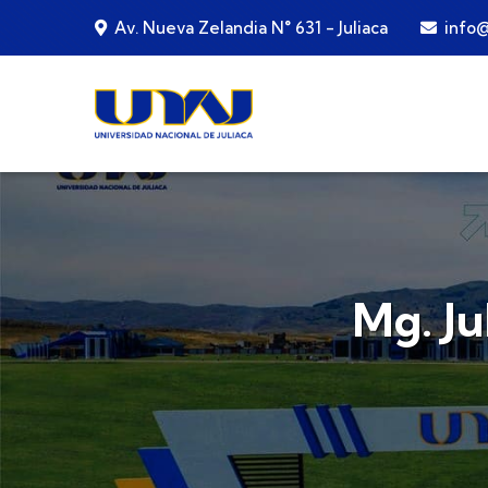
Pasar al contenido principal
Av. Nueva Zelandia N° 631 - Juliaca
info@
Mg. J