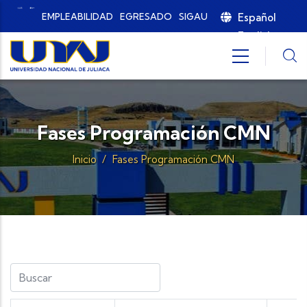
Pasar al contenido principal
Español
EMPLEABILIDAD
EGRESADO
SIGAU
English
Fases Programación CMN
Inicio
/
Fases Programación CMN