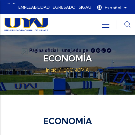
Pasar al contenido principal
Español
EMPLEABILIDAD
EGRESADO
SIGAU
List
ECONOMÍA
Inicio
/
ECONOMÍA
ECONOMÍA