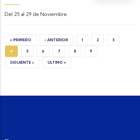
Del 25 al 29 de Noviembre.
PRIMERA PÁGINA
PÁGINA ANTERIOR
PÁGINA
PÁGINA
PÁGINA
« PRIMERO
‹ ANTERIOR
1
2
3
PÁGINA ACTUAL
PÁGINA
PÁGINA
PÁGINA
PÁGINA
PÁGINA
4
5
6
7
8
9
SIGUIENTE PÁGINA
ÚLTIMA PÁGINA
SIGUIENTE >
ÚLTIMO »