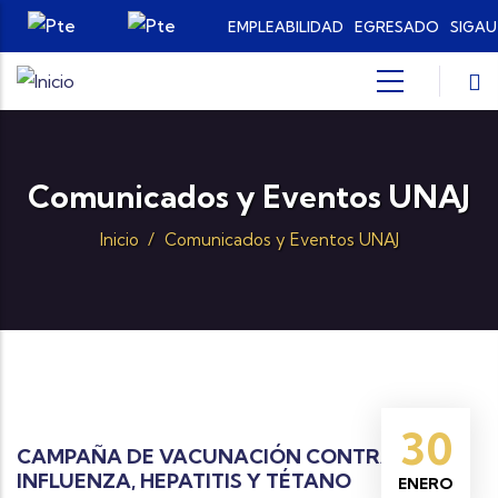
Pasar al contenido principal
EMPLEABILIDAD
EGRESADO
SIGAU
Comunicados y Eventos UNAJ
Inicio
/
Comunicados y Eventos UNAJ
30
CAMPAÑA DE VACUNACIÓN CONTRA LA
INFLUENZA, HEPATITIS Y TÉTANO
ENERO