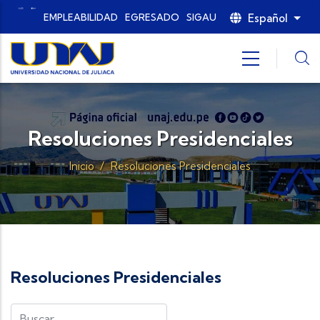
Pasar al contenido principal
Español
EMPLEABILIDAD
EGRESADO
SIGAU
List
Resoluciones Presidenciales
Inicio
/
Resoluciones Presidenciales
Resoluciones Presidenciales