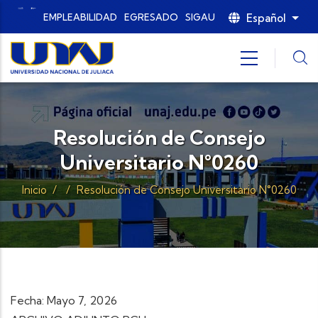
Pasar al contenido principal
Español
EMPLEABILIDAD
EGRESADO
SIGAU
List
Resolución de Consejo
Universitario N°0260
Inicio
/
/
Resolución de Consejo Universitario N°0260
Fecha: Mayo 7, 2026