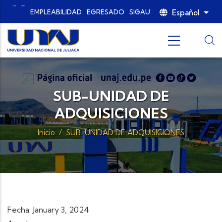
Pasar al contenido principal
Español
EMPLEABILIDAD
EGRESADO
SIGAU
List
SUB-UNIDAD DE
ADQUISICIONES
Inicio
/
SUB-UNIDAD DE ADQUISICIONES
Fecha: January 3, 2024