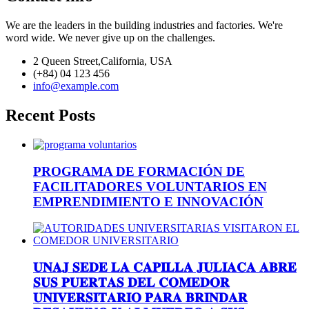
We are the leaders in the building industries and factories. We're
word wide. We never give up on the challenges.
2 Queen Street,California, USA
(+84) 04 123 456
info@example.com
Recent Posts
PROGRAMA DE FORMACIÓN DE
FACILITADORES VOLUNTARIOS EN
EMPRENDIMIENTO E INNOVACIÓN
𝐔𝐍𝐀𝐉 𝐒𝐄𝐃𝐄 𝐋𝐀 𝐂𝐀𝐏𝐈𝐋𝐋𝐀 𝐉𝐔𝐋𝐈𝐀𝐂𝐀 𝐀𝐁𝐑𝐄
𝐒𝐔𝐒 𝐏𝐔𝐄𝐑𝐓𝐀𝐒 𝐃𝐄𝐋 𝐂𝐎𝐌𝐄𝐃𝐎𝐑
𝐔𝐍𝐈𝐕𝐄𝐑𝐒𝐈𝐓𝐀𝐑𝐈𝐎 𝐏𝐀𝐑𝐀 𝐁𝐑𝐈𝐍𝐃𝐀𝐑