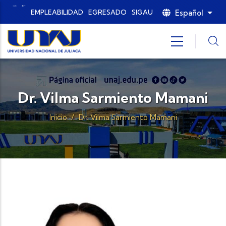
Pasar al contenido principal
Español
EMPLEABILIDAD
EGRESADO
SIGAU
List
Dr. Vilma Sarmiento Mamani
Inicio
/
Dr. Vilma Sarmiento Mamani