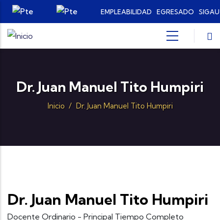
Pasar al contenido principal
EMPLEABILIDAD
EGRESADO
SIGAU
Dr. Juan Manuel Tito Humpiri
Inicio
/
Dr. Juan Manuel Tito Humpiri
Dr. Juan Manuel Tito Humpiri
Docente Ordinario - Principal Tiempo Completo