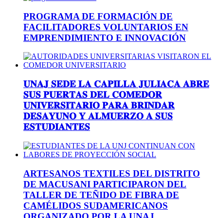
PROGRAMA DE FORMACIÓN DE
FACILITADORES VOLUNTARIOS EN
EMPRENDIMIENTO E INNOVACIÓN
𝐔𝐍𝐀𝐉 𝐒𝐄𝐃𝐄 𝐋𝐀 𝐂𝐀𝐏𝐈𝐋𝐋𝐀 𝐉𝐔𝐋𝐈𝐀𝐂𝐀 𝐀𝐁𝐑𝐄
𝐒𝐔𝐒 𝐏𝐔𝐄𝐑𝐓𝐀𝐒 𝐃𝐄𝐋 𝐂𝐎𝐌𝐄𝐃𝐎𝐑
𝐔𝐍𝐈𝐕𝐄𝐑𝐒𝐈𝐓𝐀𝐑𝐈𝐎 𝐏𝐀𝐑𝐀 𝐁𝐑𝐈𝐍𝐃𝐀𝐑
𝐃𝐄𝐒𝐀𝐘𝐔𝐍𝐎 𝐘 𝐀𝐋𝐌𝐔𝐄𝐑𝐙𝐎 𝐀 𝐒𝐔𝐒
𝐄𝐒𝐓𝐔𝐃𝐈𝐀𝐍𝐓𝐄𝐒
ARTESANOS TEXTILES DEL DISTRITO
DE MACUSANI PARTICIPARON DEL
TALLER DE TEÑIDO DE FIBRA DE
CAMÉLIDOS SUDAMERICANOS
ORGANIZADO POR LA UNAJ